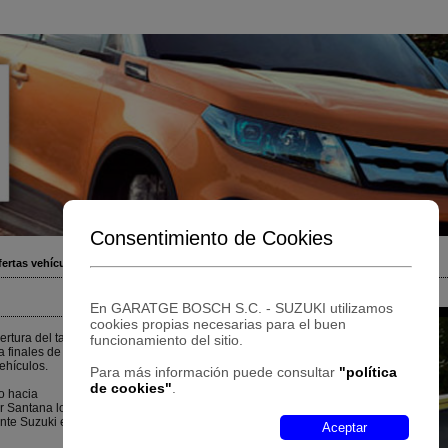
Consentimiento de Cookies
ertas vehículos nuevos
Recambios
Donde estamos
Contactar
En GARATGE BOSCH S.C. - SUZUKI utilizamos
cookies propias necesarias para el buen
rtura del taller
funcionamiento del sitio.
 finales de los
ehículos.
Para más información puede consultar
"política
de cookies"
.
o hacia
r Santana los
nte Suzuki en
Aceptar